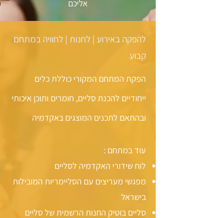
אליכם
להפקה באירוע | לחנות | לחוויה במתחם
קבוע
הפקת המתחם המקורי כוללת כלים
ייחודיים להכנת סליים, חומרים ותוכן איכותי
ובהתאם לתכנים המוצגים באקדמיה
עוד במתחם :
לוח שידורי האקדמיה לסליים
מפגשי מעריצים עם הסליימריות המובילות
בישראל
סליים בוטיק החנות הרשמית של סליים