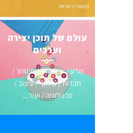
פקטורי בישראל.
עולם של תוכן יצירה
וערכים
מדע / יצירתיות / מיסחר /
חברות / שיתוף / עיצוב /
טכנולוגיה / ועוד...