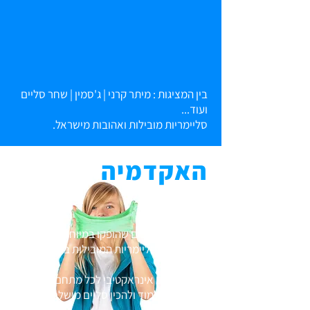
בין המציגות : מיתר קרני | ג'סמין | שחר סליים
ועוד...
סליימריות מובילות ואהובות מישראל.
האקדמיה
סרטונים ומדריכים שהופקו במיוחד על ידינו
באמצעות הסליימריות המובילות בישראל.
לוח שידורים אינראקטיבי לכל מתחם בו יכלו
המבקרים ללמוד ולהכין סליים מושלם!