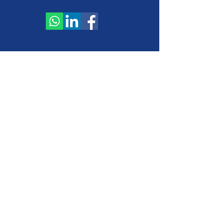
חברת פלייזון בע׳׳מ
עמוד הבית
אודות
בלוג
PLAYZONE PRO - פרוייקטים ומתחמים
PLAYZONE APP - פתרונות תוכנה לאירועים
RETROBOX - מוזיאון משחקים