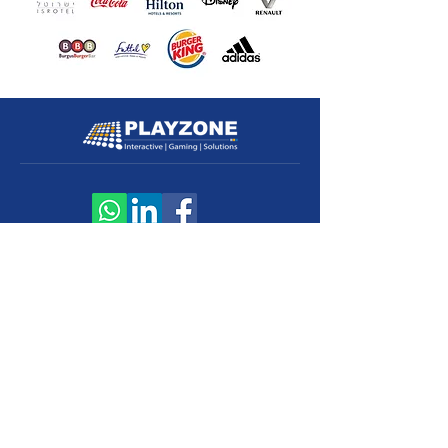
חברת פלייזון בע׳׳מ
עמוד הבית
אודות
בלוג