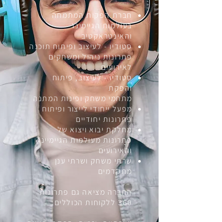
חברת הפקות המתמחה
בעולמות הגיימינג
והאינטראקטיב
סטודיו - לעיצוב ופיתוח תוכנה
פתרונות ניהול ומשחקים
לאירועים
סטודיו - לעיצוב, פיתוח
והפקת
מתחמי משחק ופינות המתנה
מפעל ייחודי לייצור ופיתוח
פתרונות יחודיים
מחלקת יבוא ויצוא של
פתרונות מעולמות הגיימיינג
והאירועים
שרתי משחק ושרתי ענן
מתקדמים
החברה מציאה גם פתרונות
360 ללקוחות הכוללים: