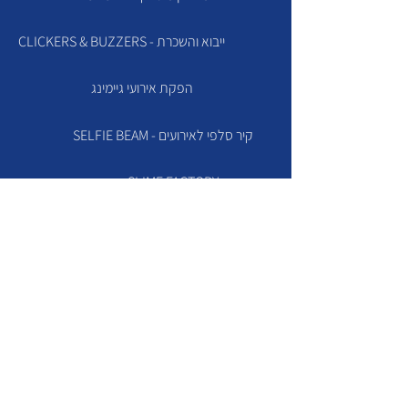
CLICKERS & BUZZERS - ייבוא והשכרת
הפקת אירועי גיימינג
SELFIE BEAM - קיר סלפי לאירועים
SLIME FACTORY
TVZONE
שירות ותמיכה
Contact us
קוויזי גיים - מדריכים | שאלות ותשובות