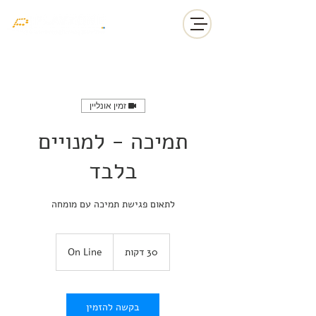
זמין אונליין
תמיכה - למנויים
בלבד
לתאום פגישת תמיכה עם מומחה
30 דקות
3
On Line
0
ד
ק
ו
בקשה להזמין