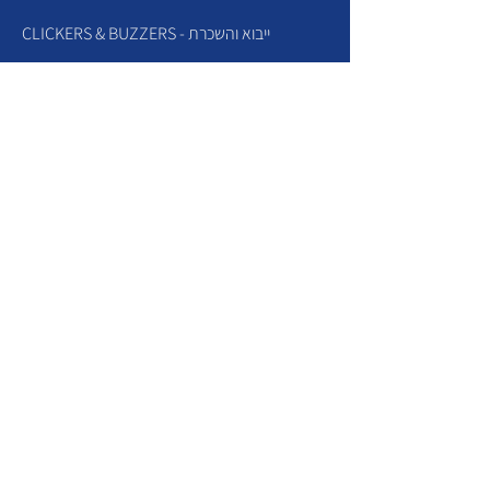
CLICKERS & BUZZERS - ייבוא והשכרת
הפקת אירועי גיימינג
SELFIE BEAM - קיר סלפי לאירועים
SLIME FACTORY
TVZONE
שירות ותמיכה
Contact us
קוויזי גיים - מדריכים | שאלות ותשובות