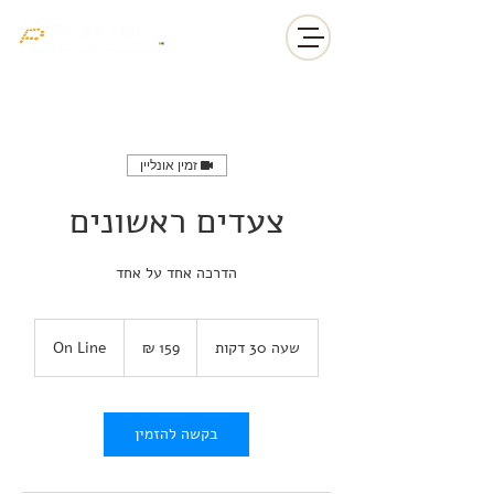
זמין אונליין
צעדים ראשונים
הדרכה אחד על אחד
159
שקלים
שעה 30 דקות
ש
On Line
חדשים
ע
3
0
ד
בקשה להזמין
ק
ו