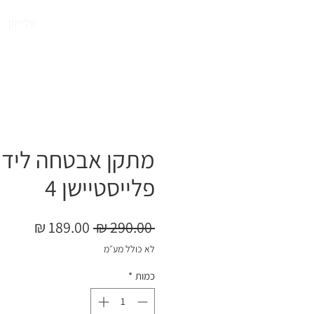
התחברו
פלייזון
מתקן אבטחה לידי
פלייסטיישן 4
מחיר
מחיר
 ‏290.00 ‏₪ 
רגיל
מבצע
לא כולל מע״מ
כמות
*