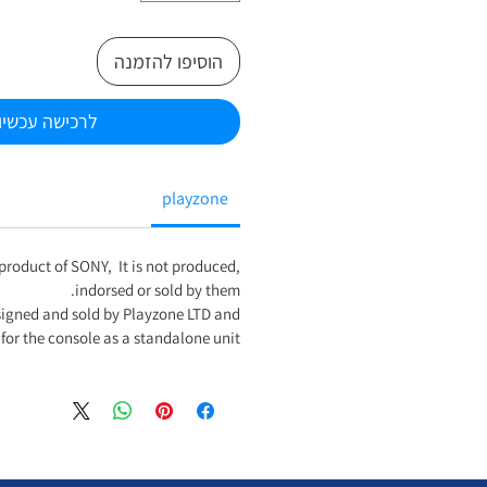
הוסיפו להזמנה
לרכישה עכשיו
playzone
l product of SONY, It is not produced,
indorsed or sold by them.
signed and sold by Playzone LTD and
 for the console as a standalone unit.