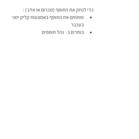
כדי לנתק את התוסף (מכרום או אדג׳) : 
פותחים את התוסף באמצעות קליק ימני 
בעכבר 
בוחרים ב-  נהל תוספים 
במסך ניהול התוסף QuizyPlugin - לכבות 
את הכפתור הכחול שיופיע אפור כפי 
שמופיע בתמונה
אין צורך למחק את הספריות בכונן :C פשוט 
כבו את התוסף בכרום כפי שמתואר כאן
בכל שאלה פנו אלינו ונשמח לעזור 