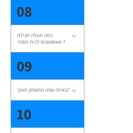
ללקוח עסקי - תמיכה בישראל ליווי
08
ושירות טלפוני בשעות הפעילות כולל
שליטה מרחוק, הדרכה ויעוץ. בטלפון
0773006306 או במייל
info@playzone.co.il או בצ'אט
כמה תעלה חבילת
שבתחתית כל דף בעורך לקוחות
שעשועונים לבית הספר ?
פרטיים (חינם)- מייל בלבד
השימוש בטלפונים ומשחק און ליין
09
בחינם בדומה לאירוע פרטי להתאמת
חבילת תוכנה ושלטים צרו קשר
באיזה שפה המשחק תומך?
התוכן והשאלות בכל השפות (עברית
10
| אנגלית | ערבית | ספרדית |
צרפתית | רוסית ועוד ... ) כולל עברית
עם ניקוד! בממשק ובעורך עברית או