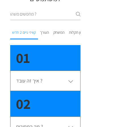
פתרון תקלות
המשחק
העורך
קוויזי גיים 2 חדש
01
איך זה עובד ?
1. צרו שעשועון - ללא הגבלה ובחינם.
02
2. בדקו אותו "שחקו עכשיו" און ליין
והתאימו אותו וצרכים שלכם. 3. רכשו
את השעשועון והורידו אליכם לשולחן
העבודה. 4. הפעילו את השעשועון
מה המחירים ?