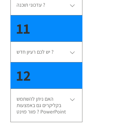
אנגלית
עדכוני תוכנה ?
עדכונים - פיצ'רים שדרוגים יזומים
11
מתבצעים במערכת מעת לעת ללא
כל צורך בהתקנה חדש ! רשימת
עדכונים
יש לכם רעיון חדש ?
פיתוח תוכנה ומשחקים חיבור
12
לחומרה חיצונית ועוד - חשבתם על
רעיון/פיצ'ר חדש למשחק או לעורך?
שתפו אותנו ואנחנו נממש ונוסיף אותו
עבורכם.
האם ניתן להשתמש
בקליקרים גם באמצעות
פוור פוינט ? PowerPoint
בטח!!! השלטים שאנו מוכרים מגיעים