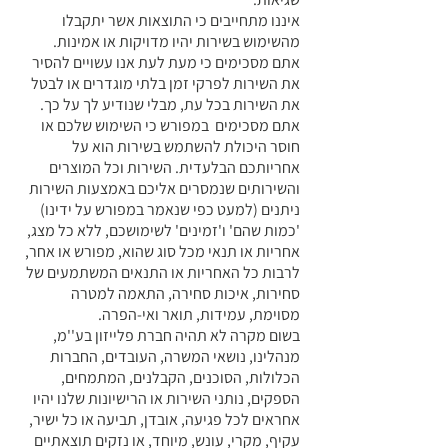
איננו מתחייבים כי התוצאות אשר יתקבלו
מהשימוש בשירות יהיו מדויקות או אמינות.
אתם מסכימים כי מעת לעת אנו עשויים להסיר
את השירות לפרקי זמן בלתי מוגדרים או לבטל
את השירות בכל עת, מבלי שנודיע לך על כך.
אתם מסכימים במפורש כי השימוש שלכם או
חוסר היכולת להשתמש בשירות הוא על
אחריותכם הבלעדית. השירות וכל המוצרים
והשירותים שנמסרים אליכם באמצעות השירות
ניתנים (למעט כפי שנאמר במפורש על ידינו)
'כמות שהם' ו'זמינים' לשימושכם, ללא כל מצג,
אחריות או תנאי מכל סוג שהוא, מפורש או אחר,
לרבות כל האחריות או התנאים המשתמעים של
סחירות, איכות סחירה, התאמה למטרה
מסוימת, עמידות, תואר ואי-הפרה.
בשום מקרה לא תהיה חברת פלייזון בע''מ,
מנהלינו, נושאי המשרה, העובדים, החברות
הכלולות, הסוכנים, הקבלנים, המתמחים,
הספקים, נותני השירות או הרישיונות שלנו יהיו
אחראים לכל פגיעה, אובדן, תביעה או כל ישיר,
עקיף, מקרי, עונש, מיוחד, או נזקים תוצאתיים