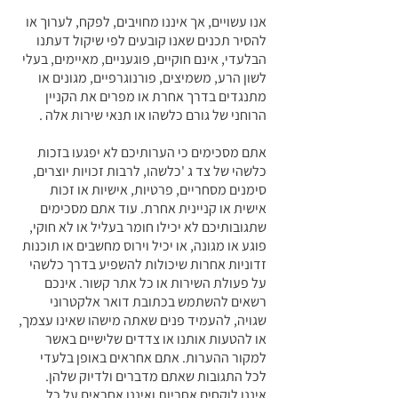
אנו עשויים, אך איננו מחויבים, לפקח, לערוך או
להסיר תכנים שאנו קובעים לפי שיקול דעתנו
הבלעדי, אינם חוקיים, פוגעניים, מאיימים, בעלי
לשון הרע, משמיצים, פורנוגרפיים, מגונים או
מתנגדים בדרך אחרת או מפרים את הקניין
הרוחני של גורם כלשהו או תנאי שירות אלה .
אתם מסכימים כי הערותיכם לא יפגעו בזכות
כלשהי של צד ג 'כלשהו, ​​לרבות זכויות יוצרים,
סימנים מסחריים, פרטיות, אישיות או זכות
אישית או קניינית אחרת. עוד אתם מסכימים
שתגובותיכם לא יכילו חומר בעליל או לא חוקי,
פוגע או מגונה, או יכיל וירוס מחשבים או תוכנות
זדוניות אחרות שיכולות להשפיע בדרך כלשהי
על פעולת השירות או כל אתר קשור. אינכם
רשאים להשתמש בכתובת דואר אלקטרוני
שגויה, להעמיד פנים שאתה מישהו שאינו עצמך,
או להטעות אותנו או צדדים שלישיים באשר
למקור ההערות. אתם אחראים באופן בלעדי
לכל התגובות שאתם מדברים ולדיוק שלהן.
איננו לוקחים אחריות ואיננו אחראים על כל