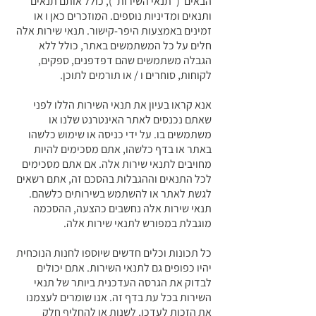
הבאים ("תנאי השירות"), כולל אותם תנאים
ותנאים ומדיניות נוספים. המוזכרים כאן ו או
זמינים באמצעות היפר-קישור. תנאי שירות אלה
חלים על כל המשתמשים באתר, כולל ללא
הגבלה משתמשים שהם דפדפנים, ספקים,
לקוחות, סוחרים ו / או תורמים לתוכן.
אנא קראו בעיון את תנאי השירות הללו לפני
שאתם נכנסים לאתר האינטרנט שלנו או
משתמשים בו. על ידי כניסה או שימוש כלשהו
באתר או בדף כלשהו, אתם מסכימים להיות
מחויבים לתנאי שירות אלה. אם אתם מסכימים
לכל התנאים וההגבלות בהסכם זה, אתם רשאים
לגשת לאתר או להשתמש בשירותים כלשהם.
תנאי שירות אלה נחשבים כהצעה, ההסכמה
מוגבלת במפורש לתנאי שירות אלה.
כל תכונות וכלים חדשים שיוספו לחנות הנוכחית
יהיו כפופים גם לתנאי השירות. אתם יכולים
לבדוק את הגרסה העדכנית ביותר של תנאי
השירות בכל עת בדף זה. אנו שומרים לעצמנו
את הזכות לעדכן, לשנות או להחליף חלק