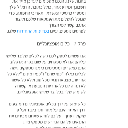
בחנות שלנו. הנכם מסכימים לעדכן מייד את
חשבונך ומידע אחר, כולל כתובת הדוא"ל שלך
ומספרי כרטיסי האשראי ותאריכי התפוגה, כדי
שנוכל להשלים את העסקאות שלכם וליצור
אתכם קשר לפי הצורך.
לפרטים נוספים, עיינו
במדיניות ההחזרות
שלנו.
פרק 7 - כלים אופציונליים
אנו עשויים לספק לכם גישה לכלים של צד שלישי
עליהם אנו לא מפקחים על שום בקרה או קלט.
אתם מאשרים ומסכימים כי אנו מספקים גישה
לכלים כאלה "כפי שהם" ו"כפי זמינים "ללא כל
אחריות, מצג או תנאי מכל סוג וללא כל אישור.
לא תהיה לנו כל אחריות הנובעת או קשורה
לשימוש שלך בכלי צד שלישי אופציונליים.
כל שימוש על ידך בכלים אופציונליים המוצעים
דרך האתר הינם על אחריותך בלבד ועל פי
שיקול דעתך, ועליכם לוודא שאתם מכירים את
התנאים עליהם הנדרשים מספקי צד ג
'הרלוונטיים והאישורים עליהם.