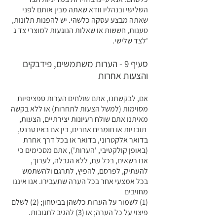
השלישי ובנהליו וודא שאתה מבין אותם לפני
שאתה מבצע עסקה כלשהי. יש להפנות תלונות,
טענות, חששות או שאלות הנוגעות למוצרי צד ג
'לצד שלישי.
סעיף 9 - הערות משתמשים, פידבקים
והצעות אחרות
אם, לבקשתנו, אתם שולחים הערות ספציפיות
מסוימות (למשל הצעות לתחרות) או ללא בקשה
מאיתנו אתם שולח רעיונות יצירתיים, הצעות,
תוכניות או חומרים אחרים, בין אם באינטרנט,
בדואר אלקטרוני, בדואר או בכל דרך אחרת
(באופן קולקטיבי, 'הערות'), אתם מסכימים כי
אנו רשאים, בכל עת, ללא הגבלה, לערוך,
להעתיק, לפרסם, להפיץ, לתרגם ולהשתמש
בכל אמצעי אחר בכל הערה שתעבירו. אנו איננו
מחויבים
(1) לשמור על הערות כלשהן בביטחון; (2) לשלם
פיצוי על כל הערה; או (3) להגיב לתגובות.