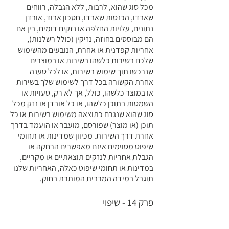
מכל סוג שהוא, לרבות, ללא הגבלה, רווחים
שאבדו, הכנסות שאבדו, חסכון אבוד, אובדן
נתונים, עלויות החלפה או נזקים דומים, בין אם
הם מבוססים בחוזה, נזיקין (כולל רשלנות),
אחריות קפדנית או אחרת, הנובעים מהשימוש
שלכם בשירות כלשהו בשירות או במוצרים
שנרכשו תוך שימוש בשירות, או לכל טענה
אחרת הקשורה בכל דרך לשימוש שלך בשירות
או במוצר כלשהו, ​​כולל, אך לא רק, טעויות או
השמטות בתוכן כלשהו, ​​או כל אובדן או נזק מכל
סוג שהוא שנגרם כתוצאה משימוש בשירות או כל
תוכן (או מוצר) שפורסם, מועבר או הועמד בדרך
אחרת דרך השירות. מכיוון שמדינות או תחומי
שיפוט מסוימים אינם מאפשרים הרחקה או
הגבלת אחריות לנזקים תוצאתיים או מקריים,
במדינות או תחומי שיפוט כאלה, האחריות שלנו
תוגבל במידה המרבית המותרת בחוק.
פרק 14 - שיפוי
אתם מסכימים לשפות, להגן ולשמור על פלייזון