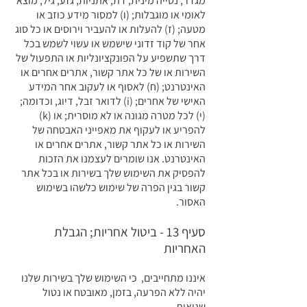
מגדר, נטייה מינית, דת, אתניות, גזע, גיל, מוצא
לאומי או מוגבלות; (ו) למסור מידע כוזב או
מטעה; (ז) להעלות או להעביר וירוסים או כל סוג
אחר של קוד זדוני שישמש או עשוי לשמש בכל
דרך שתשפיע על הפונקציונליות או התפעול של
השירות או של כל אתר קשור, אתרים אחרים או
האינטרנט; (ח) לאסוף או לעקוב אחר המידע
האישי של אחרים; (i) לדואר זבל, דיוג, וכדומה;
(י) לכל מטרה מגונה או לא מוסרית; או (k)
להפריע או לעקוף את מאפייני האבטחה של
השירות או כל אתר קשור, אתרים אחרים או
האינטרנט. אנו שומרים לעצמנו את הזכות
להפסיק את השימוש שלך בשירות או בכל אתר
קשור בגין הפרה של שימוש כלשהו בשימוש
האסור.
סעיף 13 - ביטול אחריות; הגבלת
האחריות
איננו מתחייבים, כי השימוש שלך בשירות שלנו
יהיה ללא הפרעה, בזמן, מאובטח או נטול
שגיאות.