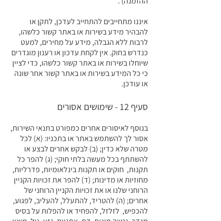
ההזמנה) .
איננו מתחייבים להתחייב לעדכן, לתקן או
להבהיר מידע בשירות או באתר קשור כלשהו, ​​
לרבות ללא הגבלה, מידע על מחירים, למעט
כנדרש בחוק. אין לקחת עדכון או רענון מוגדרים
שיוחלו בשירות או באתר קשור כלשהו, ​​כדי לציין
כי כל המידע בשירות או באתר קשור אחר שונה
או עודכן.
סעיף 12 - שימושים אסורים
בנוסף לאיסורים אחרים כמפורט בתנאי השירות,
אסור לך להשתמש באתר או בתכניו: (א) לכל
מטרה שלא כדין; (ב) לבקש אחרים לבצע או
להשתתף בכל מעשה בלתי חוקי; (ג) להפר כל
תקנות, חוקים או תקנות בינלאומיות, פדרליות,
מחוזיות או מדינות; (ד) להפר את זכויות הקניין
הרוחני שלנו או את זכויות הקניין הרוחני של
אחרים; (ה) להטריד, להתעלל, להעליב, לפגוע,
להכפיש, לזלזל, להפחיד או להפלות על בסיס