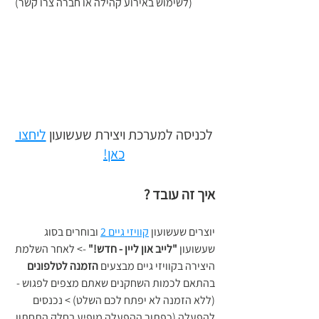
(לשימוש באירוע קהילה או חברה צרו קשר)
לכניסה למערכת ויצירת שעשועון 
ליחצו 
כאן!
איך זה עובד ? 
יוצרים שעשועון 
קוויזי גיים 2
 ובוחרים בסוג 
שעשועון 
"לייב און ליין - חדש!" 
-> לאחר השלמת 
היצירה בקוויזי גיים מבצעים 
הזמנה לטלפונים
בהתאם לכמות השחקנים שאתם מצפים לפגוש -
(ללא הזמנה לא יפתח לכם השלט) > נכנסים 
להפעלה (כפתור ההפעלה מופיע בחלק התחתון 