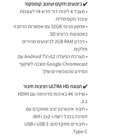
✔️ ביצועים חזקים ועיצוב קומפקטי
• מעבד 4 ליבות דור חדש Y4 לעוצמת
עיבוד מקסימלית.
• אחסון פנימי 32GB עם אפשרות הרחבה
באמצעות כרטיס SD.
• זיכרון 2GB RAM לביצועים מהירים
וחלקים.
• מערכת הפעלה Android TV v12 עם
Google Chromecast מובנה לשיקוף
המידע מהמכשירים שלך.
✔️ תצוגת ULTRA HD ויציבות חיבור
• שידור 4K באיכות מדהימה עם HDMI
2.1.
• חיבור אינטרנט יציב ומתקדם עם
תמיכה בכבל רשת ו-WiFi 2x2.
• חיבורים מתקדמים: USB 3 ו-USB
Type-C.