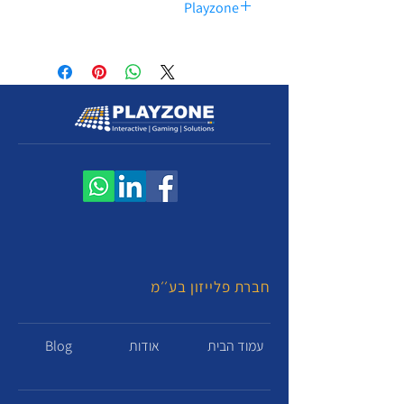
Playzone
This is not an official product of SONY
/ Microsoft , It is not produced,
indorsed or sold by them.
This product is designed and sold by
Playzone LTD and fitted for the console
as a standalone unit.
חברת פלייזון בע׳׳מ
Blog
אודות
עמוד הבית