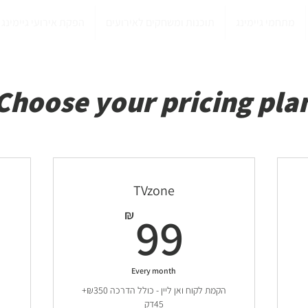
מתחמי גיימינג
תוכנות ומשחקים לאירועים
הפקת אירועי גיימינג
Choose your pricing pla
TVzone
19₪
99₪
99
₪
Every month
+₪350 הקמת לקוח ואן ליין - כולל הדרכה
45דק