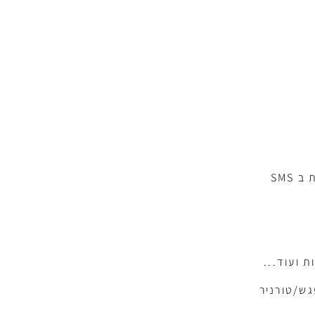
יש לנו את מס הטלפון שלכם ואנחנו מעדכנים אתכם בהודעות חשובות ב SMS
 ועוד...
גש/טורניר