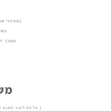
בטורנירי או
בשיר
הצורך הנ
מש
עליכם ליצור חשבון /כרטיס שחקן