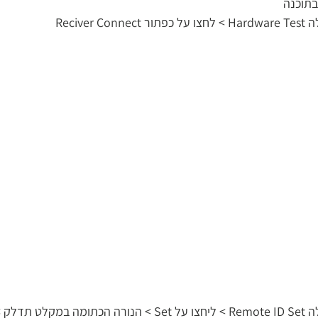
תוכנה 
Recive 
עברו ללשונית למעלה Remote ID Set > ליחצו על Set > הנורה הכתו