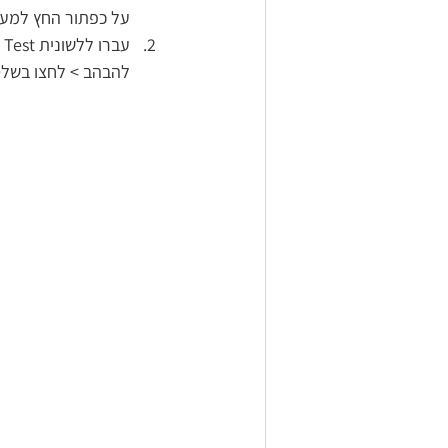
על כפתור החץ למעלה
להבהב > לחצו בשלט