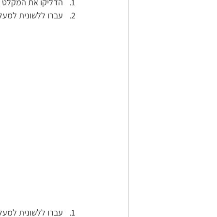
הדליקו את המקלט ב
עברו ללשונית למעלה Hardware Test > לחצו על כפתור r Connect