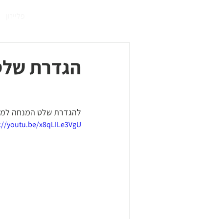
התחברו
פלייזון
הגדרת שלט מנח
להגדרת שלט המנחה למ
://youtu.be/x8qLILe3VgU