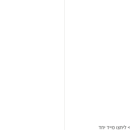
מה במקלט תדלק > ליחצו מייד יחד 