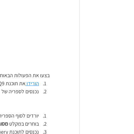
בצעו את הפעולות הבאות 
הורידו 
את תוכנת Q9 > והתקינו אתה למחשב
נכנסים לספריה של Q9
יורדים לסוף הספריה ובוחרים ב תוכנת peSelect
בוחרים במקלט
 מסוג 10
נכנסים לתוכנת Setting and Query > בוחרים Maneger > גם כאן הססמה : 88888888