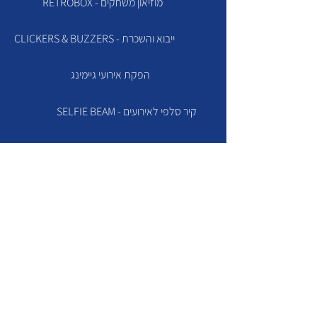
RETROBOX - מוזיאון משחקים
CLICKERS & BUZZERS - ייבוא והשכרת
הפקת אירועי גיימינג
SELFIE BEAM - קיר סלפי לאירועים
SLIME FACTORY
TVZONE
שירות ותמיכה
Contact us
קוויזי גיים - מדריכים | שאלות ותשובות