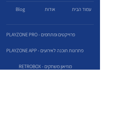
עמוד הבית
אודות
Blog
PLAYZONE PRO - פרוייקטים ומתחמים
PLAYZONE APP - פתרונות תוכנה לאירועים
RETROBOX - מוזיאון משחקים
CLICKERS & BUZZERS - ייבוא והשכרת
הפקת אירועי גיימינג
SELFIE BEAM - קיר סלפי לאירועים
SLIME FACTORY